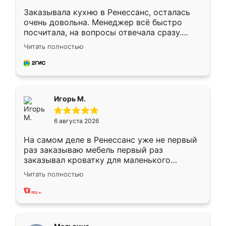
Заказывала кухню в Ренессанс, осталась
очень довольна. Менеджер всё быстро
посчитала, на вопросы отвечала сразу.
Замерщик приехал в субботу, подошёл к
Читать полностью
делу со всей ответственностью. Собрали
за день, ребята работали аккуратно, даже
пыли почти не было. Качество отличное,
ящики ходят плавно, ничего не скрипит.
Всё подошло как влитое.
Игорь М.
6 августа 2026
На самом деле в Ренессанс уже не первый
раз заказываю мебель первый раз
заказывал кроватку для маленького
ребёнка при его рождении ,во второй раз
Читать полностью
заказал шкаф-купе. По качеству очень
хорошее сборка достаточно быстрая,
также адекватные цены. До этого
сравнивал с разными конкурентами в этом
сегменте ,выбор у конкурентов куда