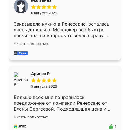
Мальвина
меньше, здесь же он более разнообразный.
Мне нравится ,если что-то потребуется из
6 августа 2026
мебели буду заказывать только здесь.
Заказывала кухню в Ренессанс, осталась
очень довольна. Менеджер всё быстро
посчитала, на вопросы отвечала сразу.
Замерщик приехал в субботу, подошёл к
Читать полностью
делу со всей ответственностью. Собрали
за день, ребята работали аккуратно, даже
пыли почти не было. Качество отличное,
ящики ходят плавно, ничего не скрипит.
Всё подошло как влитое.
Аринка Р.
5 августа 2026
Больше всех мне понравилось
предложение от компании Ренессанс от
Елены Сергеевой. Подходяшщая цена и
короткие сроки изготовления. Приехавший
Читать полностью
для замера сотрудник Владислав
предложил по моему эскизу самый
1