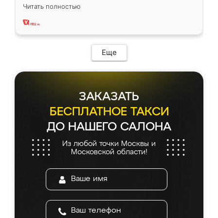
вполне довольна. Служит кухня уже почти
Читать полностью
два года, нареканий нет.
Еще
ЗАКАЗАТЬ
БЕСПЛАТНОЕ ТАКСИ
ДО НАШЕГО САЛОНА
Из любой точки Москвы и
Московской области!