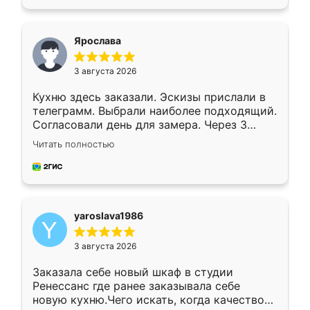
подходящий вариант шкафа. Немного его
видоизменил, получилось даже лучше, чем
я хотела.
Ярослава
3 августа 2026
Кухню здесь заказали. Эскизы прислали в
телеграмм. Выбрали наиболее подходящий.
Согласовали день для замера. Через 3
недели кухня была уже готова. Остались
Читать полностью
довольны работой. Спасибо Ренессанс
мебель за качественную работу!
yaroslava1986
3 августа 2026
Заказала себе новый шкаф в студии
Ренессанс где ранее заказывала себе
новую кухню.Чего искать, когда качеством