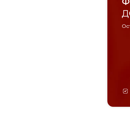
Ф
Д
Ост