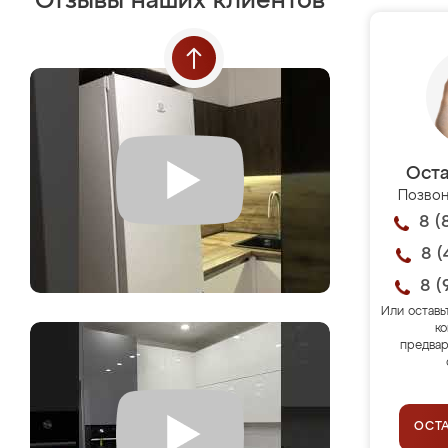
Отзывы наших клиентов
Оста
Позвон
8 (
8 (
8 (
Или оставь
ко
предвар
ОСТ