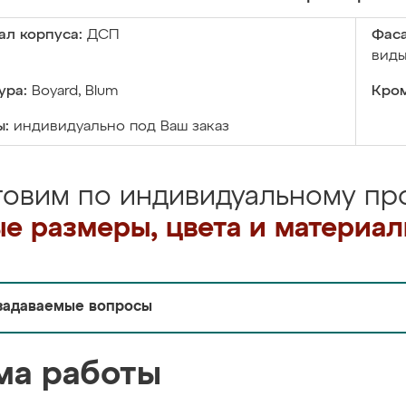
ал корпуса:
ДСП
Фаса
виды
ура:
Boyard, Blum
Кром
ы:
индивидуально под Ваш заказ
товим по индивидуальному про
е размеры, цвета и материа
задаваемые вопросы
ма работы