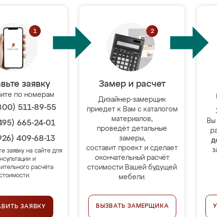
вьте заявку
Замер и расчет
ите по номерам
Дизайнер-замерщик
800) 511-89-55
приедет к Вам с каталогом
материалов,
Вы
495) 665-24-01
проведёт детальные
р
926) 409-68-13
замеры,
д
составит проект и сделает
з
те заявку на сайте для
окончательный расчёт
нсультации и
стоимости Вашей будущей
ительного расчёта
стоимости.
мебели.
ВЫЗВАТЬ ЗАМЕРЩИКА
АВИТЬ ЗАЯВКУ