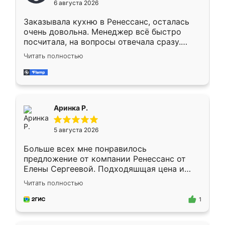
6 августа 2026
мебели буду заказывать только здесь.
Заказывала кухню в Ренессанс, осталась
очень довольна. Менеджер всё быстро
посчитала, на вопросы отвечала сразу.
Замерщик приехал в субботу, подошёл к
Читать полностью
делу со всей ответственностью. Собрали
за день, ребята работали аккуратно, даже
пыли почти не было. Качество отличное,
ящики ходят плавно, ничего не скрипит.
Всё подошло как влитое.
Аринка Р.
5 августа 2026
Больше всех мне понравилось
предложение от компании Ренессанс от
Елены Сергеевой. Подходяшщая цена и
короткие сроки изготовления. Приехавший
Читать полностью
для замера сотрудник Владислав
предложил по моему эскизу самый
1
подходящий вариант шкафа. Немного его
видоизменил, получилось даже лучше, чем