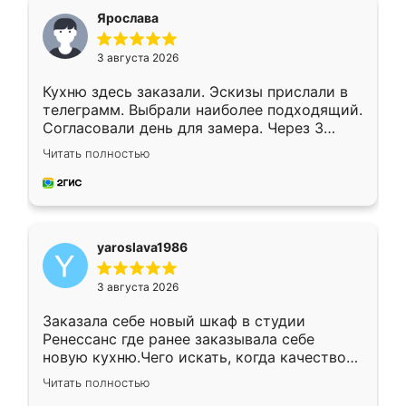
я хотела.
Ярослава
3 августа 2026
Кухню здесь заказали. Эскизы прислали в
телеграмм. Выбрали наиболее подходящий.
Согласовали день для замера. Через 3
недели кухня была уже готова. Остались
Читать полностью
довольны работой. Спасибо Ренессанс
мебель за качественную работу!
yaroslava1986
3 августа 2026
Заказала себе новый шкаф в студии
Ренессанс где ранее заказывала себе
новую кухню.Чего искать, когда качеством
вполне довольна. Служит кухня уже почти
Читать полностью
два года, нареканий нет.