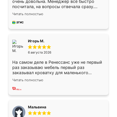
очень довольна. Менеджер всё быстро
посчитала, на вопросы отвечала сразу.
Замерщик приехал в субботу, подошёл к
Читать полностью
делу со всей ответственностью. Собрали
за день, ребята работали аккуратно, даже
пыли почти не было. Качество отличное,
ящики ходят плавно, ничего не скрипит.
Всё подошло как влитое.
Игорь М.
6 августа 2026
На самом деле в Ренессанс уже не первый
раз заказываю мебель первый раз
заказывал кроватку для маленького
ребёнка при его рождении ,во второй раз
Читать полностью
заказал шкаф-купе. По качеству очень
хорошее сборка достаточно быстрая,
также адекватные цены. До этого
сравнивал с разными конкурентами в этом
сегменте ,выбор у конкурентов куда
Мальвина
меньше, здесь же он более разнообразный.
Мне нравится ,если что-то потребуется из