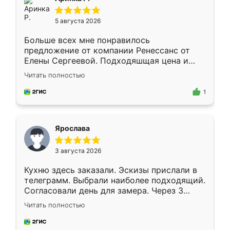
5 августа 2026
Больше всех мне понравилось
предложение от компании Ренессанс от
Елены Сергеевой. Подходяшщая цена и
короткие сроки изготовления. Приехавший
Читать полностью
для замера сотрудник Владислав
предложил по моему эскизу самый
1
подходящий вариант шкафа. Немного его
видоизменил, получилось даже лучше, чем
я хотела.
Ярослава
3 августа 2026
Кухню здесь заказали. Эскизы прислали в
телеграмм. Выбрали наиболее подходящий.
Согласовали день для замера. Через 3
недели кухня была уже готова. Остались
Читать полностью
довольны работой. Спасибо Ренессанс
мебель за качественную работу!