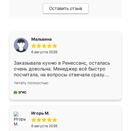
Оставить отзыв
Мальвина
6 августа 2026
Заказывала кухню в Ренессанс, осталась
очень довольна. Менеджер всё быстро
посчитала, на вопросы отвечала сразу.
Замерщик приехал в субботу, подошёл к
Читать полностью
делу со всей ответственностью. Собрали
за день, ребята работали аккуратно, даже
пыли почти не было. Качество отличное,
ящики ходят плавно, ничего не скрипит.
Всё подошло как влитое.
Игорь М.
6 августа 2026