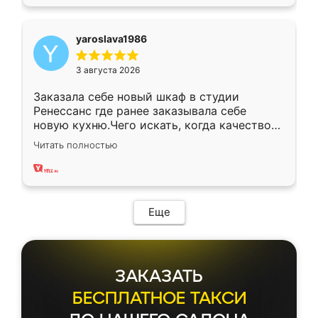
yaroslava1986
3 августа 2026
Заказала себе новый шкаф в студии
Ренессанс где ранее заказывала себе
новую кухню.Чего искать, когда качеством
вполне довольна. Служит кухня уже почти
Читать полностью
два года, нареканий нет.
Еще
ЗАКАЗАТЬ
БЕСПЛАТНОЕ ТАКСИ