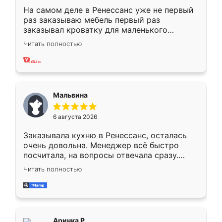
На самом деле в Ренессанс уже не первый
раз заказываю мебель первый раз
заказывал кроватку для маленького
ребёнка при его рождении ,во второй раз
Читать полностью
заказал шкаф-купе. По качеству очень
хорошее сборка достаточно быстрая,
также адекватные цены. До этого
сравнивал с разными конкурентами в этом
сегменте ,выбор у конкурентов куда
Мальвина
меньше, здесь же он более разнообразный.
Мне нравится ,если что-то потребуется из
6 августа 2026
мебели буду заказывать только здесь.
Заказывала кухню в Ренессанс, осталась
очень довольна. Менеджер всё быстро
посчитала, на вопросы отвечала сразу.
Замерщик приехал в субботу, подошёл к
Читать полностью
делу со всей ответственностью. Собрали
за день, ребята работали аккуратно, даже
пыли почти не было. Качество отличное,
ящики ходят плавно, ничего не скрипит.
Всё подошло как влитое.
Аринка Р.