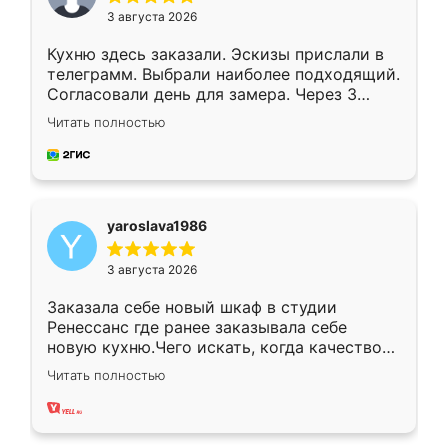
3 августа 2026
Кухню здесь заказали. Эскизы прислали в
телеграмм. Выбрали наиболее подходящий.
Согласовали день для замера. Через 3
недели кухня была уже готова. Остались
Читать полностью
довольны работой. Спасибо Ренессанс
мебель за качественную работу!
yaroslava1986
3 августа 2026
Заказала себе новый шкаф в студии
Ренессанс где ранее заказывала себе
новую кухню.Чего искать, когда качеством
вполне довольна. Служит кухня уже почти
Читать полностью
два года, нареканий нет.