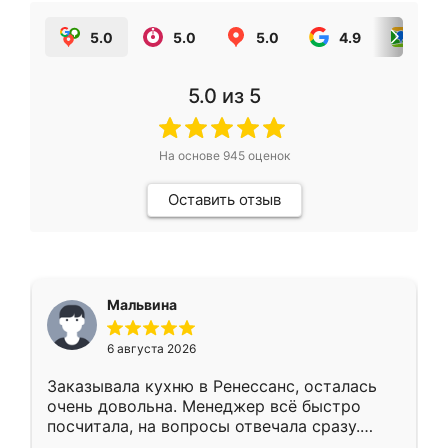
5.0
5.0
5.0
4.9
5.0
5.0
из 5
На основе
945
оценок
Оставить отзыв
Мальвина
6 августа 2026
Заказывала кухню в Ренессанс, осталась
очень довольна. Менеджер всё быстро
посчитала, на вопросы отвечала сразу.
Замерщик приехал в субботу, подошёл к