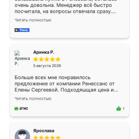
очень довольна. Менеджер всё быстро
посчитала, на вопросы отвечала сразу.
Замерщик приехал в субботу, подошёл к
Читать полностью
делу со всей ответственностью. Собрали
за день, ребята работали аккуратно, даже
пыли почти не было. Качество отличное,
ящики ходят плавно, ничего не скрипит.
Всё подошло как влитое.
Аринка Р.
5 августа 2026
Больше всех мне понравилось
предложение от компании Ренессанс от
Елены Сергеевой. Подходяшщая цена и
короткие сроки изготовления. Приехавший
Читать полностью
для замера сотрудник Владислав
предложил по моему эскизу самый
1
подходящий вариант шкафа. Немного его
видоизменил, получилось даже лучше, чем
я хотела.
Ярослава