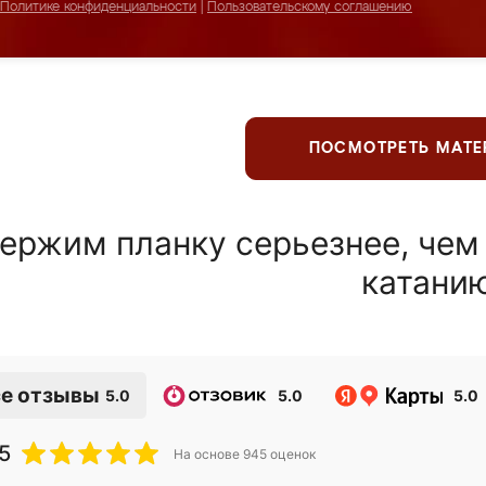
Политике конфиденциальности
|
Пользовательскому соглашению
ПОСМОТРЕТЬ МАТ
ержим планку серьезнее, чем
катани
е отзывы
5.0
5.0
5.0
5
На основе
945
оценок