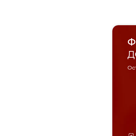
Ф
Д
Ост