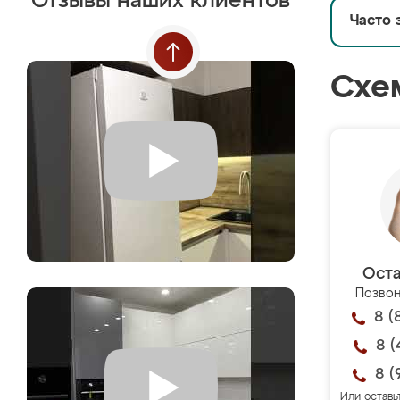
Отзывы наших клиентов
Часто 
Схе
Оста
Позвон
8 (
8 (
8 (
Или оставь