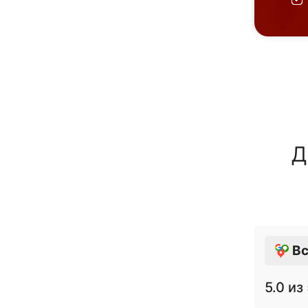
Д
Вс
5.0
из 