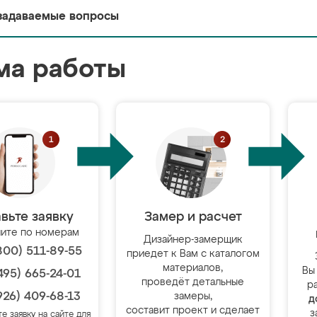
задаваемые вопросы
ма работы
вьте заявку
Замер и расчет
ите по номерам
Дизайнер-замерщик
800) 511-89-55
приедет к Вам с каталогом
материалов,
Вы
495) 665-24-01
проведёт детальные
р
926) 409-68-13
замеры,
д
составит проект и сделает
з
те заявку на сайте для