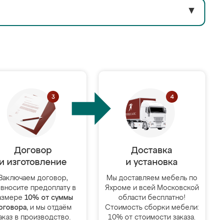
▼
Договор
Доставка
и изготовление
и установка
Заключаем договор,
Мы доставляем мебель по
 вносите предоплату в
Яхроме и всей Московской
азмере
10% от суммы
области бесплатно!
оговора
, и мы отдаём
Стоимость сборки мебели:
аказ в производство.
10% от стоимости заказа.