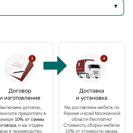
▼
Договор
Доставка
и изготовление
и установка
Заключаем договор,
Мы доставляем мебель по
 вносите предоплату в
Яхроме и всей Московской
азмере
10% от суммы
области бесплатно!
оговора
, и мы отдаём
Стоимость сборки мебели:
аказ в производство.
10% от стоимости заказа.