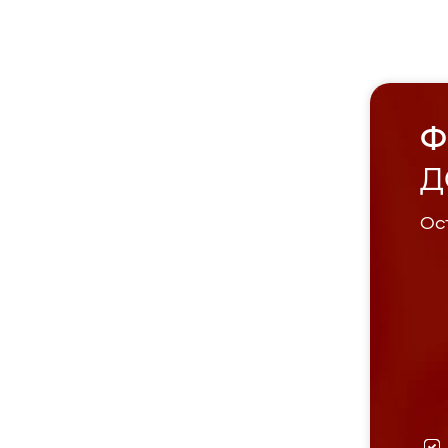
Ф
Д
Ост