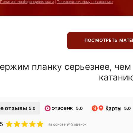
Политике конфиденциальности
|
Пользовательскому соглашению
ПОСМОТРЕТЬ МАТ
ержим планку серьезнее, чем
катани
е отзывы
5.0
5.0
5.0
5
На основе
945
оценок