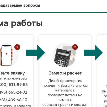
задаваемые вопросы
ма работы
вьте заявку
Замер и расчет
ите по номерам
Дизайнер-замерщик
800) 511-89-55
приедет к Вам с каталогом
материалов,
Вы
495) 665-24-01
проведёт детальные
р
926) 409-68-13
замеры,
д
составит проект и сделает
з
те заявку на сайте для