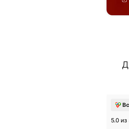
Д
Вс
5.0
из 