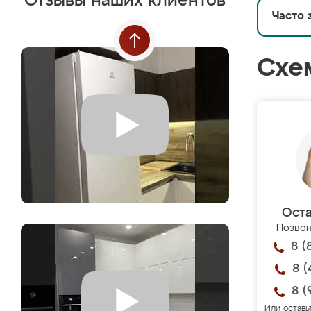
Отзывы наших клиентов
Часто 
Схе
Оста
Позвон
8 (
8 (
8 (
Или оставь