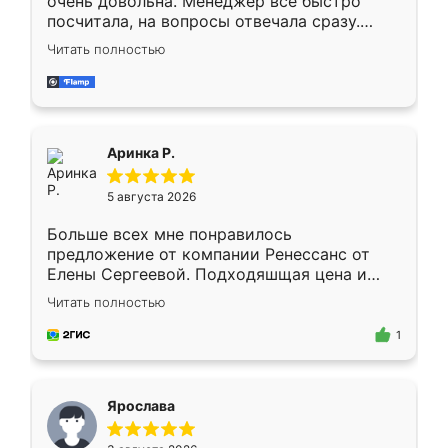
очень довольна. Менеджер всё быстро
посчитала, на вопросы отвечала сразу.
Замерщик приехал в субботу, подошёл к
Читать полностью
делу со всей ответственностью. Собрали
за день, ребята работали аккуратно, даже
пыли почти не было. Качество отличное,
ящики ходят плавно, ничего не скрипит.
Всё подошло как влитое.
Аринка Р.
5 августа 2026
Больше всех мне понравилось
предложение от компании Ренессанс от
Елены Сергеевой. Подходяшщая цена и
короткие сроки изготовления. Приехавший
Читать полностью
для замера сотрудник Владислав
предложил по моему эскизу самый
1
подходящий вариант шкафа. Немного его
видоизменил, получилось даже лучше, чем
я хотела.
Ярослава