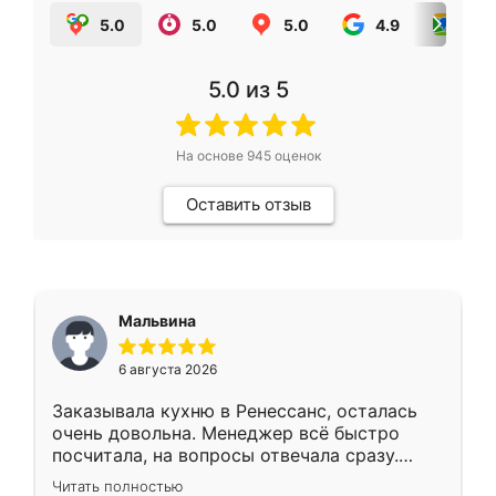
5.0
5.0
5.0
4.9
5.0
5.0
из 5
На основе
945
оценок
Оставить отзыв
Мальвина
6 августа 2026
Заказывала кухню в Ренессанс, осталась
очень довольна. Менеджер всё быстро
посчитала, на вопросы отвечала сразу.
Замерщик приехал в субботу, подошёл к
Читать полностью