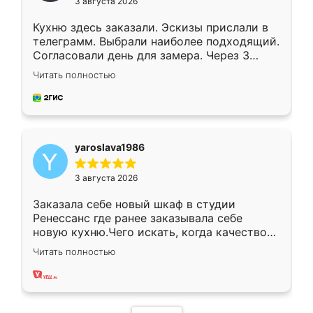
3 августа 2026
Кухню здесь заказали. Эскизы прислали в
телеграмм. Выбрали наиболее подходящий.
Согласовали день для замера. Через 3
недели кухня была уже готова. Остались
Читать полностью
довольны работой. Спасибо Ренессанс
мебель за качественную работу!
yaroslava1986
3 августа 2026
Заказала себе новый шкаф в студии
Ренессанс где ранее заказывала себе
новую кухню.Чего искать, когда качеством
вполне довольна. Служит кухня уже почти
Читать полностью
два года, нареканий нет.