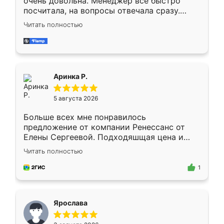
очень довольна. Менеджер всё быстро
посчитала, на вопросы отвечала сразу.
Замерщик приехал в субботу, подошёл к
Читать полностью
делу со всей ответственностью. Собрали
за день, ребята работали аккуратно, даже
пыли почти не было. Качество отличное,
ящики ходят плавно, ничего не скрипит.
Всё подошло как влитое.
Аринка Р.
5 августа 2026
Больше всех мне понравилось
предложение от компании Ренессанс от
Елены Сергеевой. Подходяшщая цена и
короткие сроки изготовления. Приехавший
Читать полностью
для замера сотрудник Владислав
предложил по моему эскизу самый
1
подходящий вариант шкафа. Немного его
видоизменил, получилось даже лучше, чем
я хотела.
Ярослава