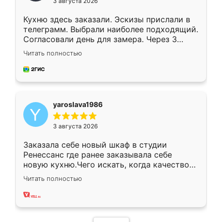
3 августа 2026
Кухню здесь заказали. Эскизы прислали в
телеграмм. Выбрали наиболее подходящий.
Согласовали день для замера. Через 3
недели кухня была уже готова. Остались
Читать полностью
довольны работой. Спасибо Ренессанс
мебель за качественную работу!
yaroslava1986
3 августа 2026
Заказала себе новый шкаф в студии
Ренессанс где ранее заказывала себе
новую кухню.Чего искать, когда качеством
вполне довольна. Служит кухня уже почти
Читать полностью
два года, нареканий нет.