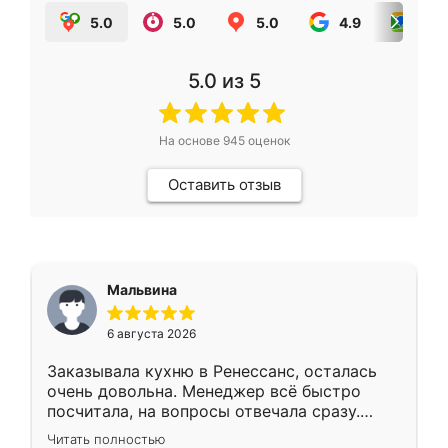
5.0
5.0
5.0
4.9
5.0
5.0
из 5
На основе
945
оценок
Оставить отзыв
Мальвина
6 августа 2026
Заказывала кухню в Ренессанс, осталась
очень довольна. Менеджер всё быстро
посчитала, на вопросы отвечала сразу.
Замерщик приехал в субботу, подошёл к
Читать полностью