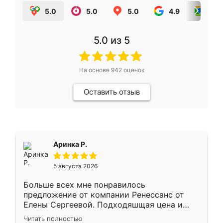
5.0
5.0
5.0
4.9
5.0
5.0
из 5
На основе
942
оценок
Оставить отзыв
Аринка Р.
5 августа 2026
Больше всех мне понравилось
предложение от компании Ренессанс от
Елены Сергеевой. Подходяшщая цена и
короткие сроки изготовления. Приехавший
Читать полностью