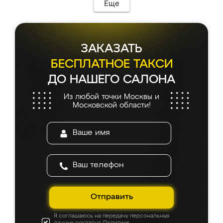
мебель сразу встала на свое место без
Еще
каких-либо доработок. Качеством осталась
довольна, все выглядит так, как и ожидала.
ЗАКАЗАТЬ
БЕСПЛАТНОЕ ТАКСИ
ДО НАШЕГО САЛОНА
Из любой точки Москвы и
Московской области!
Отправить
Я соглашаюсь на передачу персональных
данных согласно
Политике