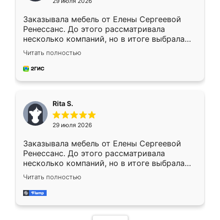
29 июля 2026
Заказывала мебель от Елены Сергеевой
Ренессанс. До этого рассматривала
несколько компаний, но в итоге выбрала
эту. Сначала обговорили условия, потом
Читать полностью
приехал замерщик, всё спокойно объяснил
и снял размеры. Изготовили в срок, с
доставкой тоже никаких проблем не
возникло. Сборку выполнили аккуратно,
мебель сразу встала на свое место без
Rita S.
каких-либо доработок. Качеством осталась
довольна, все выглядит так, как и ожидала.
29 июля 2026
Заказывала мебель от Елены Сергеевой
Ренессанс. До этого рассматривала
несколько компаний, но в итоге выбрала
эту. Сначала обговорили условия, потом
Читать полностью
приехал замерщик, всё спокойно объяснил
и снял размеры. Изготовили в срок, с
доставкой тоже никаких проблем не
возникло. Сборку выполнили аккуратно,