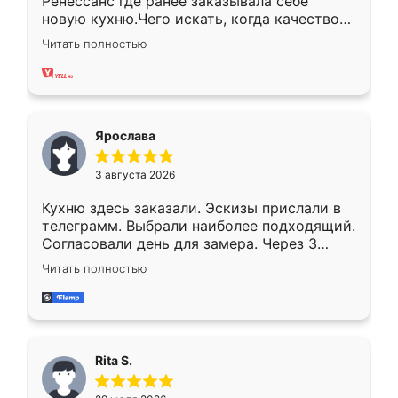
Ренессанс где ранее заказывала себе
новую кухню.Чего искать, когда качеством
вполне довольна. Служит кухня уже почти
Читать полностью
два года, нареканий нет.
Ярослава
3 августа 2026
Кухню здесь заказали. Эскизы прислали в
телеграмм. Выбрали наиболее подходящий.
Согласовали день для замера. Через 3
недели кухня была уже готова. Остались
Читать полностью
довольны работой. Спасибо Ренессанс
мебель за качественную работу!
Rita S.