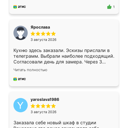
для замера сотрудник Владислав
предложил по моему эскизу самый
1
подходящий вариант шкафа. Немного его
видоизменил, получилось даже лучше, чем
я хотела.
Ярослава
3 августа 2026
Кухню здесь заказали. Эскизы прислали в
телеграмм. Выбрали наиболее подходящий.
Согласовали день для замера. Через 3
недели кухня была уже готова. Остались
Читать полностью
довольны работой. Спасибо Ренессанс
мебель за качественную работу!
yaroslava1986
3 августа 2026
Заказала себе новый шкаф в студии