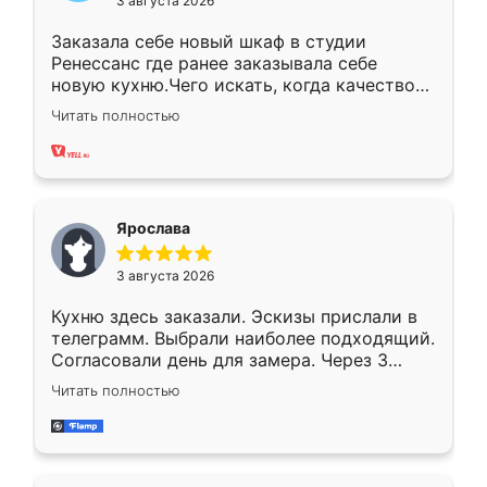
3 августа 2026
Заказала себе новый шкаф в студии
Ренессанс где ранее заказывала себе
новую кухню.Чего искать, когда качеством
вполне довольна. Служит кухня уже почти
Читать полностью
два года, нареканий нет.
Ярослава
3 августа 2026
Кухню здесь заказали. Эскизы прислали в
телеграмм. Выбрали наиболее подходящий.
Согласовали день для замера. Через 3
недели кухня была уже готова. Остались
Читать полностью
довольны работой. Спасибо Ренессанс
мебель за качественную работу!