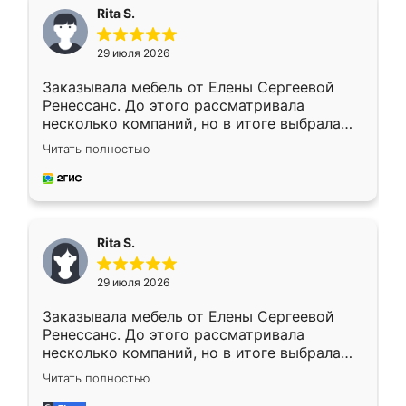
Rita S.
29 июля 2026
Заказывала мебель от Елены Сергеевой
Ренессанс. До этого рассматривала
несколько компаний, но в итоге выбрала
эту. Сначала обговорили условия, потом
Читать полностью
приехал замерщик, всё спокойно объяснил
и снял размеры. Изготовили в срок, с
доставкой тоже никаких проблем не
возникло. Сборку выполнили аккуратно,
мебель сразу встала на свое место без
Rita S.
каких-либо доработок. Качеством осталась
довольна, все выглядит так, как и ожидала.
29 июля 2026
Заказывала мебель от Елены Сергеевой
Ренессанс. До этого рассматривала
несколько компаний, но в итоге выбрала
эту. Сначала обговорили условия, потом
Читать полностью
приехал замерщик, всё спокойно объяснил