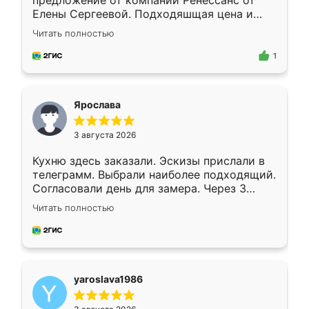
предложение от компании Ренессанс от
Елены Сергеевой. Подходяшщая цена и
короткие сроки изготовления. Приехавший
Читать полностью
для замера сотрудник Владислав
предложил по моему эскизу самый
1
подходящий вариант шкафа. Немного его
видоизменил, получилось даже лучше, чем
я хотела.
Ярослава
3 августа 2026
Кухню здесь заказали. Эскизы прислали в
телеграмм. Выбрали наиболее подходящий.
Согласовали день для замера. Через 3
недели кухня была уже готова. Остались
Читать полностью
довольны работой. Спасибо Ренессанс
мебель за качественную работу!
yaroslava1986