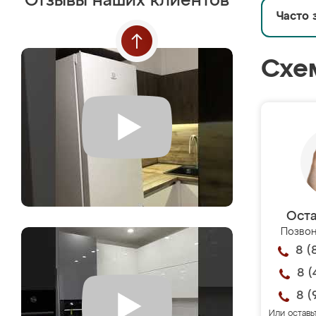
Отзывы наших клиентов
Часто 
Схе
Оста
Позвон
8 (
8 (
8 (
Или оставь