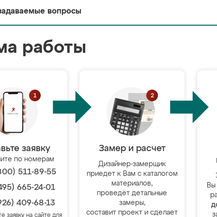
задаваемые вопросы
ма работы
вьте заявку
Замер и расчет
ите по номерам
Дизайнер-замерщик
800) 511-89-55
приедет к Вам с каталогом
материалов,
Вы
495) 665-24-01
проведёт детальные
р
926) 409-68-13
замеры,
д
составит проект и сделает
з
те заявку на сайте для