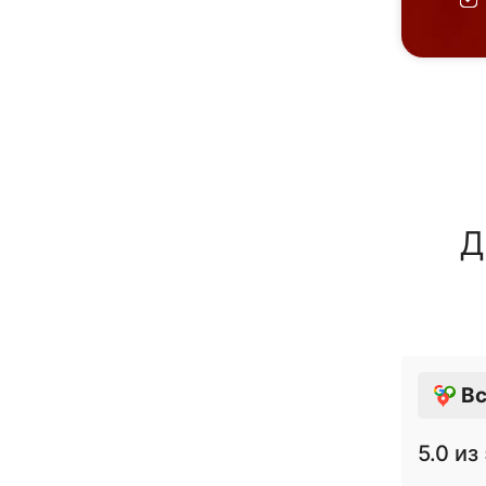
Д
Вс
5.0
из 