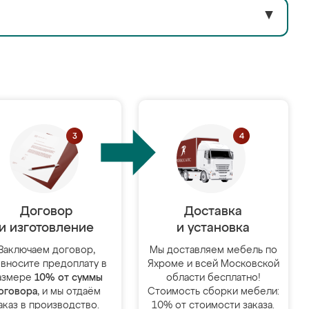
▼
Договор
Доставка
и изготовление
и установка
Заключаем договор,
Мы доставляем мебель по
 вносите предоплату в
Яхроме и всей Московской
азмере
10% от суммы
области бесплатно!
оговора
, и мы отдаём
Стоимость сборки мебели:
аказ в производство.
10% от стоимости заказа.