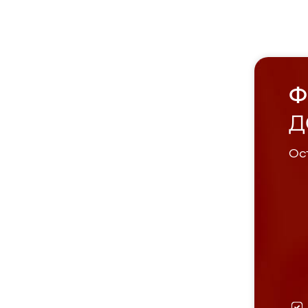
Ф
Д
Ост