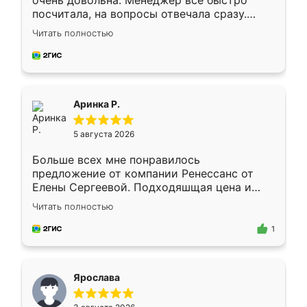
очень довольна. Менеджер всё быстро
посчитала, на вопросы отвечала сразу.
Замерщик приехал в субботу, подошёл к
Читать полностью
делу со всей ответственностью. Собрали
за день, ребята работали аккуратно, даже
пыли почти не было. Качество отличное,
ящики ходят плавно, ничего не скрипит.
Всё подошло как влитое.
Аринка Р.
5 августа 2026
Больше всех мне понравилось
предложение от компании Ренессанс от
Елены Сергеевой. Подходяшщая цена и
короткие сроки изготовления. Приехавший
Читать полностью
для замера сотрудник Владислав
предложил по моему эскизу самый
1
подходящий вариант шкафа. Немного его
видоизменил, получилось даже лучше, чем
я хотела.
Ярослава