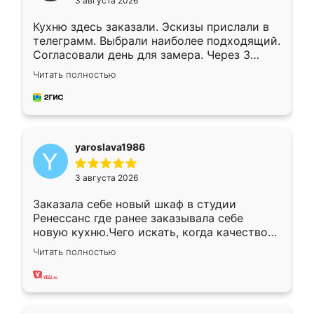
3 августа 2026
Кухню здесь заказали. Эскизы прислали в
телеграмм. Выбрали наиболее подходящий.
Согласовали день для замера. Через 3
недели кухня была уже готова. Остались
Читать полностью
довольны работой. Спасибо Ренессанс
мебель за качественную работу!
yaroslava1986
3 августа 2026
Заказала себе новый шкаф в студии
Ренессанс где ранее заказывала себе
новую кухню.Чего искать, когда качеством
вполне довольна. Служит кухня уже почти
Читать полностью
два года, нареканий нет.