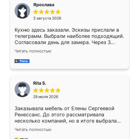
Ярослава
3 августа 2026
Кухню здесь заказали. Эскизы прислали в
телеграмм. Выбрали наиболее подходящий.
Согласовали день для замера. Через 3
недели кухня была уже готова. Остались
Читать полностью
довольны работой. Спасибо Ренессанс
мебель за качественную работу!
Rita S.
29 июля 2026
Заказывала мебель от Елены Сергеевой
Ренессанс. До этого рассматривала
несколько компаний, но в итоге выбрала
эту. Сначала обговорили условия, потом
Читать полностью
приехал замерщик, всё спокойно объяснил