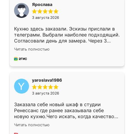
я хотела.
Ярослава
3 августа 2026
Кухню здесь заказали. Эскизы прислали в
телеграмм. Выбрали наиболее подходящий.
Согласовали день для замера. Через 3
недели кухня была уже готова. Остались
Читать полностью
довольны работой. Спасибо Ренессанс
мебель за качественную работу!
yaroslava1986
3 августа 2026
Заказала себе новый шкаф в студии
Ренессанс где ранее заказывала себе
новую кухню.Чего искать, когда качеством
вполне довольна. Служит кухня уже почти
Читать полностью
два года, нареканий нет.