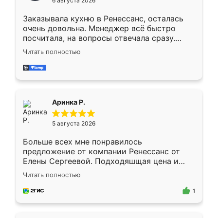
6 августа 2026
мебели буду заказывать только здесь.
Заказывала кухню в Ренессанс, осталась
очень довольна. Менеджер всё быстро
посчитала, на вопросы отвечала сразу.
Замерщик приехал в субботу, подошёл к
Читать полностью
делу со всей ответственностью. Собрали
за день, ребята работали аккуратно, даже
пыли почти не было. Качество отличное,
ящики ходят плавно, ничего не скрипит.
Всё подошло как влитое.
Аринка Р.
5 августа 2026
Больше всех мне понравилось
предложение от компании Ренессанс от
Елены Сергеевой. Подходяшщая цена и
короткие сроки изготовления. Приехавший
Читать полностью
для замера сотрудник Владислав
предложил по моему эскизу самый
1
подходящий вариант шкафа. Немного его
видоизменил, получилось даже лучше, чем