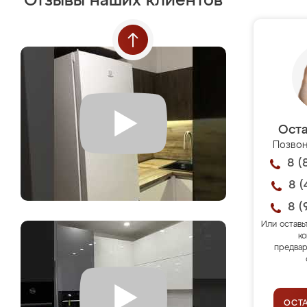
Отзывы наших клиентов
Оста
Позвон
8 (
8 (
8 (
Или оставь
ко
предвар
ОСТ