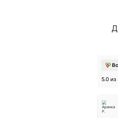
Д
Вс
5.0
из 