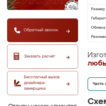
Размер 
Габарит
Обивка 
Обратный звонок
Рекомен
Изго
Заказать расчёт
любы
Бесплатный вызов
дизайнера-
Часто 
замерщика
Схе