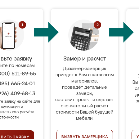
вьте заявку
Замер и расчет
ите по номерам
Дизайнер-замерщик
800) 511-89-55
приедет к Вам с каталогом
материалов,
Вы
495) 665-24-01
проведёт детальные
р
926) 409-68-13
замеры,
д
составит проект и сделает
з
те заявку на сайте для
окончательный расчёт
нсультации и
стоимости Вашей будущей
ительного расчёта
стоимости.
мебели.
ВЫЗВАТЬ ЗАМЕРЩИКА
АВИТЬ ЗАЯВКУ