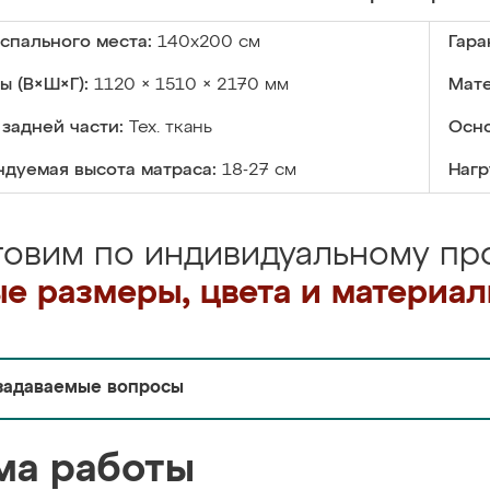
спального места:
140х200 см
Гара
ы (В×Ш×Г):
1120 × 1510 × 2170 мм
Мате
задней части:
Тех. ткань
Осно
дуемая высота матраса:
18-27 см
Нагр
товим по индивидуальному про
е размеры, цвета и материа
задаваемые вопросы
ма работы