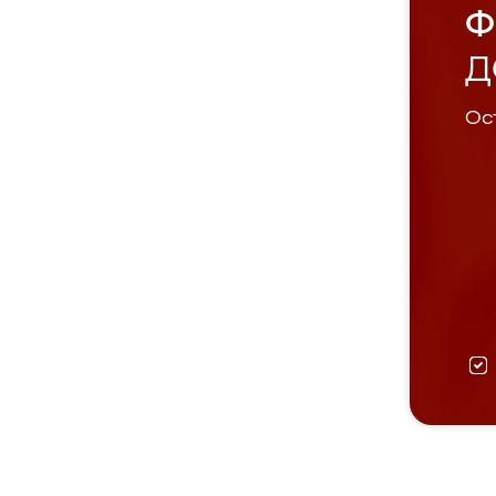
Ф
Д
Ост