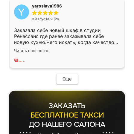
yaroslava1986
3 августа 2026
Заказала себе новый шкаф в студии
Ренессанс где ранее заказывала себе
новую кухню.Чего искать, когда качеством
вполне довольна. Служит кухня уже почти
Читать полностью
два года, нареканий нет.
Еще
ЗАКАЗАТЬ
БЕСПЛАТНОЕ ТАКСИ
ДО НАШЕГО САЛОНА