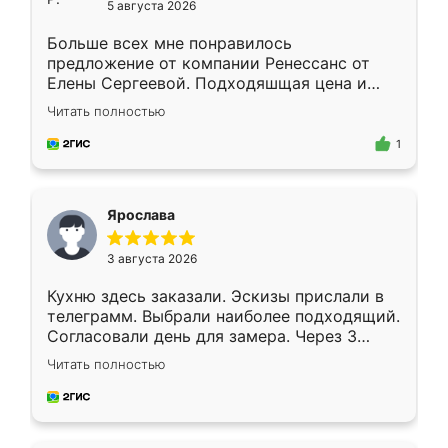
5 августа 2026
Больше всех мне понравилось
предложение от компании Ренессанс от
Елены Сергеевой. Подходяшщая цена и
короткие сроки изготовления. Приехавший
Читать полностью
для замера сотрудник Владислав
предложил по моему эскизу самый
1
подходящий вариант шкафа. Немного его
видоизменил, получилось даже лучше, чем
я хотела.
Ярослава
3 августа 2026
Кухню здесь заказали. Эскизы прислали в
телеграмм. Выбрали наиболее подходящий.
Согласовали день для замера. Через 3
недели кухня была уже готова. Остались
Читать полностью
довольны работой. Спасибо Ренессанс
мебель за качественную работу!