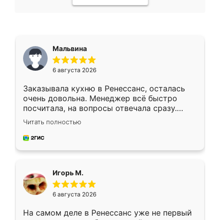
Мальвина
6 августа 2026
Заказывала кухню в Ренессанс, осталась
очень довольна. Менеджер всё быстро
посчитала, на вопросы отвечала сразу.
Замерщик приехал в субботу, подошёл к
Читать полностью
делу со всей ответственностью. Собрали
за день, ребята работали аккуратно, даже
пыли почти не было. Качество отличное,
ящики ходят плавно, ничего не скрипит.
Всё подошло как влитое.
Игорь М.
6 августа 2026
На самом деле в Ренессанс уже не первый