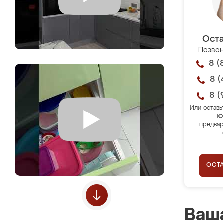
Оста
Позвон
8 (
8 (
8 (
Или оставь
ко
предвар
ОСТ
Ваша