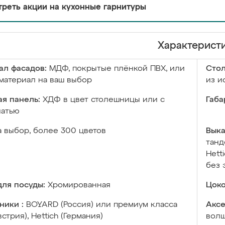
реть акции на кухонные гарнитуры
Характерист
ал фасадов:
МДФ, покрытые плёнкой ПВХ, или
Сто
материал на ваш выбор
из и
я панель:
ХДФ в цвет столешницы или с
Габа
чатью
а выбор, более 300 цветов
Выка
танд
Hett
без 
ля посуды:
Хромированная
Цоко
ники :
BOYARD (Россия) или премиум класса
Аксе
встрия), Hettich (Германия)
волш