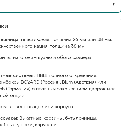
▼
ики
лешница:
пластиковая, толщина 26 мм или 38 мм;
скусственного камня, толщина 38 мм
риты:
изготовим кухню любого размера
тные системы :
ПВШ полного открывания,
ембоксы BOYARD (Россия), Blum (Австрия) или
ich (Германия) с плавным закрыванием дверок или
этой опции
ль:
в цвет фасадов или корпуса
ссуары:
Выкатные корзины, бутылочницы,
ебные уголки, карусели