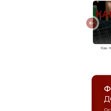
Как 
Ф
Д
Ост