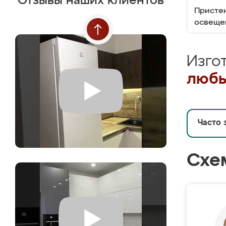
Отзывы наших клиентов
Пристен
освеще
Изго
любы
Часто 
Схе