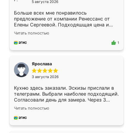
5 августа 2026
Больше всех мне понравилось
предложение от компании Ренессанс от
Елены Сергеевой. Подходяшщая цена и
короткие сроки изготовления. Приехавший
Читать полностью
для замера сотрудник Владислав
предложил по моему эскизу самый
1
подходящий вариант шкафа. Немного его
видоизменил, получилось даже лучше, чем
я хотела.
Ярослава
3 августа 2026
Кухню здесь заказали. Эскизы прислали в
телеграмм. Выбрали наиболее подходящий.
Согласовали день для замера. Через 3
недели кухня была уже готова. Остались
Читать полностью
довольны работой. Спасибо Ренессанс
мебель за качественную работу!