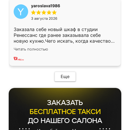
yaroslava1986
3 августа 2026
Заказала себе новый шкаф в студии
Ренессанс где ранее заказывала себе
новую кухню.Чего искать, когда качеством
вполне довольна. Служит кухня уже почти
Читать полностью
два года, нареканий нет.
Еще
ЗАКАЗАТЬ
БЕСПЛАТНОЕ ТАКСИ
ДО НАШЕГО САЛОНА