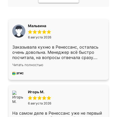
Мальвина
6 августа 2026
Заказывала кухню в Ренессанс, осталась
очень довольна. Менеджер всё быстро
посчитала, на вопросы отвечала сразу.
Замерщик приехал в субботу, подошёл к
Читать полностью
делу со всей ответственностью. Собрали
за день, ребята работали аккуратно, даже
пыли почти не было. Качество отличное,
ящики ходят плавно, ничего не скрипит.
Всё подошло как влитое.
Игорь М.
6 августа 2026
На самом деле в Ренессанс уже не первый