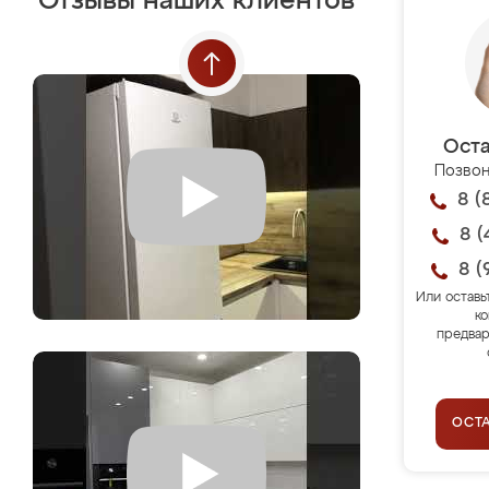
Отзывы наших клиентов
Оста
Позвон
8 (
8 (
8 (
Или оставь
ко
предвар
ОСТ