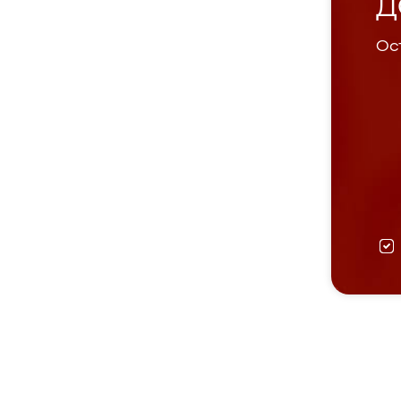
Д
Ост