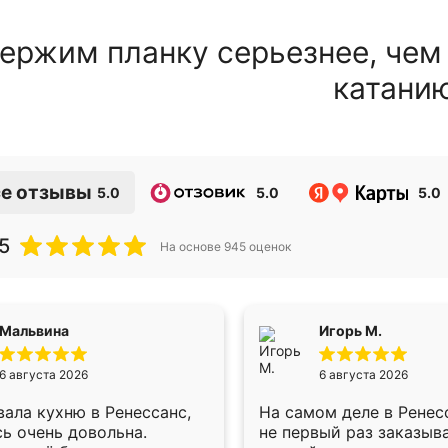
ержим планку серьезнее, чем
катани
е отзывы
5.0
5.0
5.0
5
На основе
945
оценок
Мальвина
Игорь М.
6 августа 2026
6 августа 2026
ала кухню в Ренессанс,
На самом деле в Ренес
ь очень довольна.
не первый раз заказыв