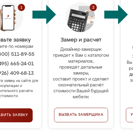
вьте заявку
Замер и расчет
ите по номерам
Дизайнер-замерщик
800) 511-89-55
приедет к Вам с каталогом
материалов,
Вы
495) 665-24-01
проведёт детальные
р
926) 409-68-13
замеры,
д
составит проект и сделает
з
те заявку на сайте для
окончательный расчёт
нсультации и
стоимости Вашей будущей
ительного расчёта
стоимости.
мебели.
ВЫЗВАТЬ ЗАМЕРЩИКА
АВИТЬ ЗАЯВКУ