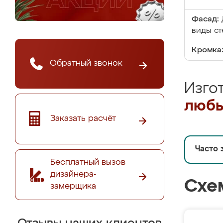
Фасад:
виды ст
Кромка
Обратный звонок
Изго
любы
Заказать расчёт
Часто 
Бесплатный вызов
дизайнера-
Схе
замерщика