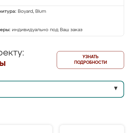
итура:
Boyard, Blum
еры:
индивидуально под Ваш заказ
екту:
УЗНАТЬ
лы
ПОДРОБНОСТИ
▼