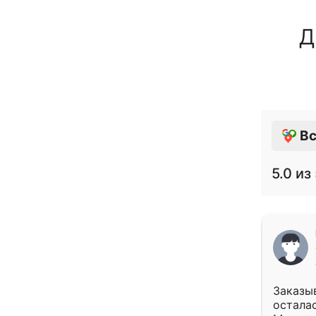
Д
Вс
5.0
из 
Заказыв
осталас