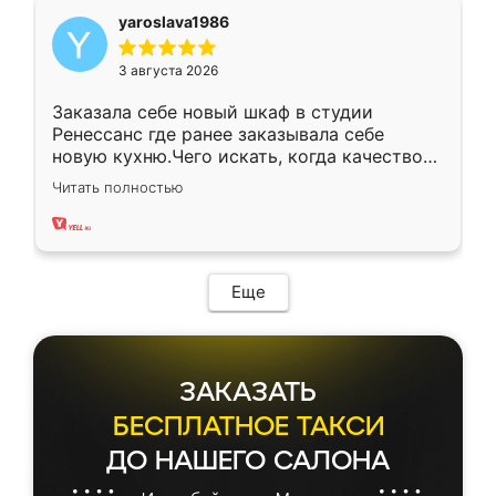
yaroslava1986
3 августа 2026
Заказала себе новый шкаф в студии
Ренессанс где ранее заказывала себе
новую кухню.Чего искать, когда качеством
вполне довольна. Служит кухня уже почти
Читать полностью
два года, нареканий нет.
Еще
ЗАКАЗАТЬ
БЕСПЛАТНОЕ ТАКСИ
ДО НАШЕГО САЛОНА