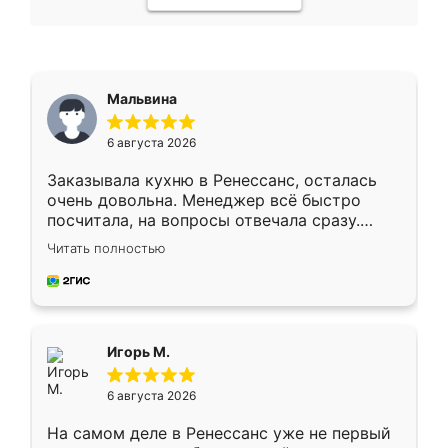
Мальвина
6 августа 2026
Заказывала кухню в Ренессанс, осталась
очень довольна. Менеджер всё быстро
посчитала, на вопросы отвечала сразу.
Замерщик приехал в субботу, подошёл к
Читать полностью
делу со всей ответственностью. Собрали
за день, ребята работали аккуратно, даже
пыли почти не было. Качество отличное,
ящики ходят плавно, ничего не скрипит.
Всё подошло как влитое.
Игорь М.
6 августа 2026
На самом деле в Ренессанс уже не первый