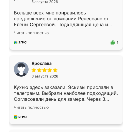
5 августа 2026
Больше всех мне понравилось
предложение от компании Ренессанс от
Елены Сергеевой. Подходяшщая цена и
короткие сроки изготовления. Приехавший
Читать полностью
для замера сотрудник Владислав
предложил по моему эскизу самый
1
подходящий вариант шкафа. Немного его
видоизменил, получилось даже лучше, чем
я хотела.
Ярослава
3 августа 2026
Кухню здесь заказали. Эскизы прислали в
телеграмм. Выбрали наиболее подходящий.
Согласовали день для замера. Через 3
недели кухня была уже готова. Остались
Читать полностью
довольны работой. Спасибо Ренессанс
мебель за качественную работу!