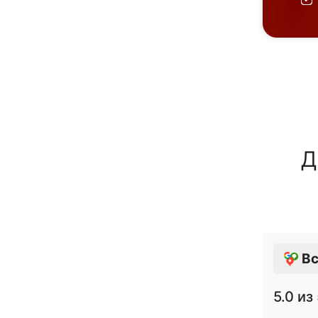
Д
Вс
5.0
из 