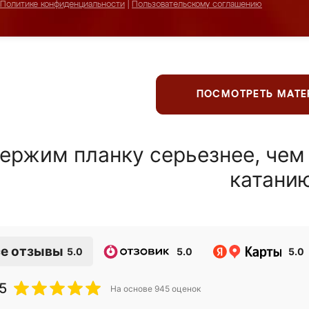
Политике конфиденциальности
|
Пользовательскому соглашению
ПОСМОТРЕТЬ МАТ
ержим планку серьезнее, чем
катани
е отзывы
5.0
5.0
5.0
5
На основе
945
оценок