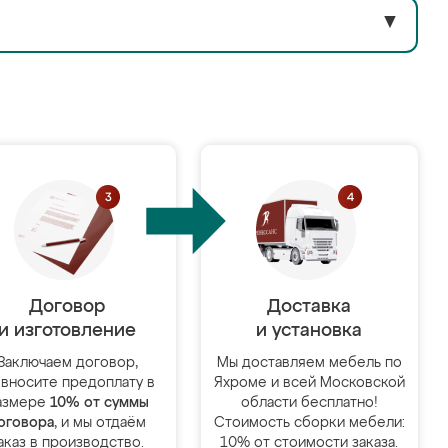
▼
Договор
Доставка
и изготовление
и установка
Заключаем договор,
Мы доставляем мебель по
 вносите предоплату в
Яхроме и всей Московской
азмере
10% от суммы
области бесплатно!
оговора
, и мы отдаём
Стоимость сборки мебели:
аказ в производство.
10% от стоимости заказа.