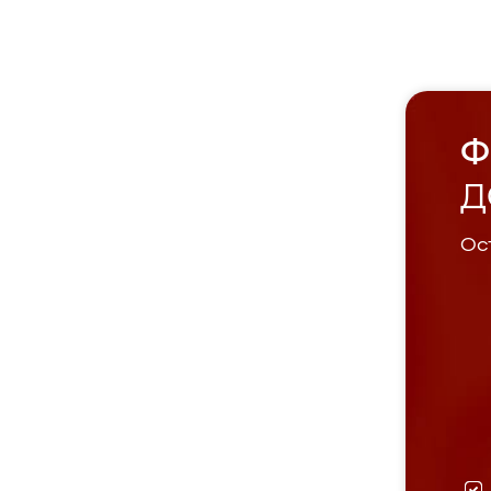
Ф
Д
Ост