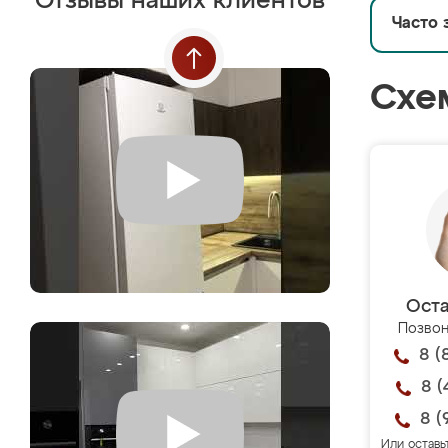
Отзывы наших клиентов
Часто 
Схе
Оста
Позвон
8 (
8 (
8 (
Или оставь