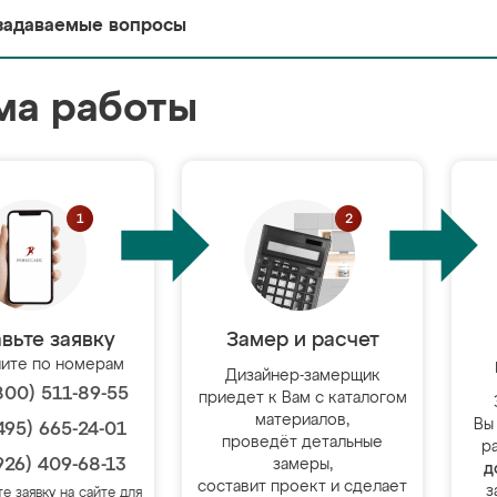
задаваемые вопросы
ма работы
вьте заявку
Замер и расчет
ите по номерам
Дизайнер-замерщик
800) 511-89-55
приедет к Вам с каталогом
материалов,
Вы
495) 665-24-01
проведёт детальные
р
926) 409-68-13
замеры,
д
составит проект и сделает
з
те заявку на сайте для