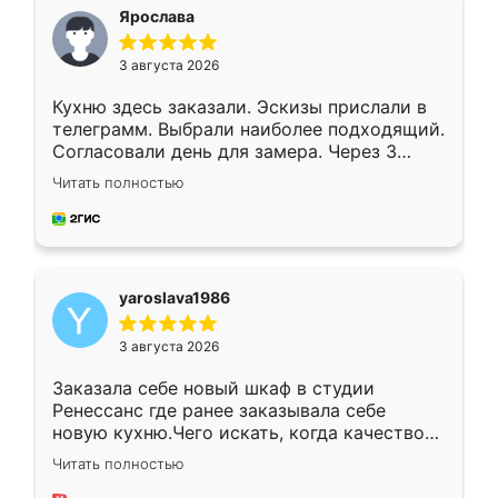
я хотела.
Ярослава
3 августа 2026
Кухню здесь заказали. Эскизы прислали в
телеграмм. Выбрали наиболее подходящий.
Согласовали день для замера. Через 3
недели кухня была уже готова. Остались
Читать полностью
довольны работой. Спасибо Ренессанс
мебель за качественную работу!
yaroslava1986
3 августа 2026
Заказала себе новый шкаф в студии
Ренессанс где ранее заказывала себе
новую кухню.Чего искать, когда качеством
вполне довольна. Служит кухня уже почти
Читать полностью
два года, нареканий нет.