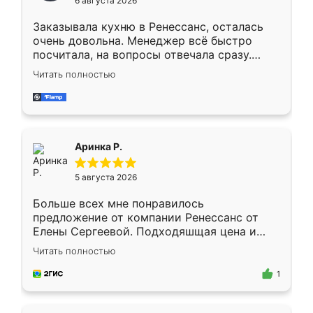
6 августа 2026
мебели буду заказывать только здесь.
Заказывала кухню в Ренессанс, осталась
очень довольна. Менеджер всё быстро
посчитала, на вопросы отвечала сразу.
Замерщик приехал в субботу, подошёл к
Читать полностью
делу со всей ответственностью. Собрали
за день, ребята работали аккуратно, даже
пыли почти не было. Качество отличное,
ящики ходят плавно, ничего не скрипит.
Всё подошло как влитое.
Аринка Р.
5 августа 2026
Больше всех мне понравилось
предложение от компании Ренессанс от
Елены Сергеевой. Подходяшщая цена и
короткие сроки изготовления. Приехавший
Читать полностью
для замера сотрудник Владислав
предложил по моему эскизу самый
1
подходящий вариант шкафа. Немного его
видоизменил, получилось даже лучше, чем