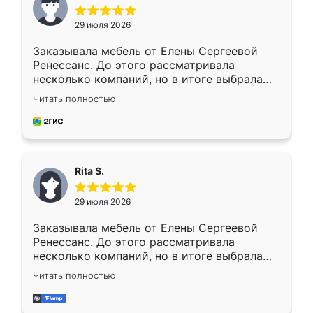
29 июля 2026
Заказывала мебель от Елены Сергеевой
Ренессанс. До этого рассматривала
несколько компаний, но в итоге выбрала
эту. Сначала обговорили условия, потом
Читать полностью
приехал замерщик, всё спокойно объяснил
и снял размеры. Изготовили в срок, с
доставкой тоже никаких проблем не
возникло. Сборку выполнили аккуратно,
мебель сразу встала на свое место без
Rita S.
каких-либо доработок. Качеством осталась
довольна, все выглядит так, как и ожидала.
29 июля 2026
Заказывала мебель от Елены Сергеевой
Ренессанс. До этого рассматривала
несколько компаний, но в итоге выбрала
эту. Сначала обговорили условия, потом
Читать полностью
приехал замерщик, всё спокойно объяснил
и снял размеры. Изготовили в срок, с
доставкой тоже никаких проблем не