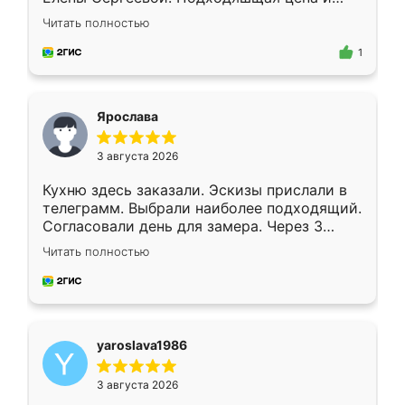
короткие сроки изготовления. Приехавший
Читать полностью
для замера сотрудник Владислав
предложил по моему эскизу самый
1
подходящий вариант шкафа. Немного его
видоизменил, получилось даже лучше, чем
я хотела.
Ярослава
3 августа 2026
Кухню здесь заказали. Эскизы прислали в
телеграмм. Выбрали наиболее подходящий.
Согласовали день для замера. Через 3
недели кухня была уже готова. Остались
Читать полностью
довольны работой. Спасибо Ренессанс
мебель за качественную работу!
yaroslava1986
3 августа 2026