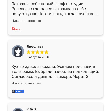
Заказала себе новый шкаф в студии
Ренессанс где ранее заказывала себе
новую кухню.Чего искать, когда качеством
вполне довольна. Служит кухня уже почти
Читать полностью
два года, нареканий нет.
Ярослава
3 августа 2026
Кухню здесь заказали. Эскизы прислали в
телеграмм. Выбрали наиболее подходящий.
Согласовали день для замера. Через 3
недели кухня была уже готова. Остались
Читать полностью
довольны работой. Спасибо Ренессанс
мебель за качественную работу!
Rita S.