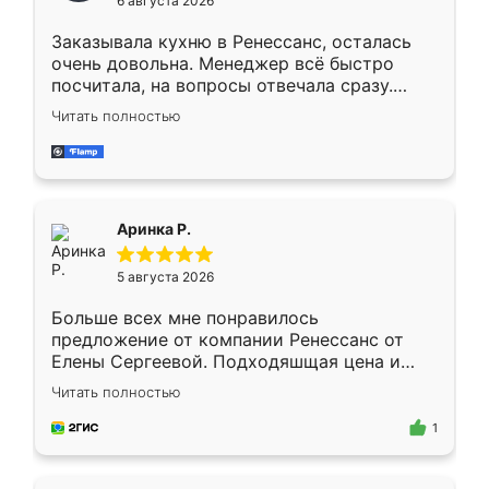
6 августа 2026
мебели буду заказывать только здесь.
Заказывала кухню в Ренессанс, осталась
очень довольна. Менеджер всё быстро
посчитала, на вопросы отвечала сразу.
Замерщик приехал в субботу, подошёл к
Читать полностью
делу со всей ответственностью. Собрали
за день, ребята работали аккуратно, даже
пыли почти не было. Качество отличное,
ящики ходят плавно, ничего не скрипит.
Всё подошло как влитое.
Аринка Р.
5 августа 2026
Больше всех мне понравилось
предложение от компании Ренессанс от
Елены Сергеевой. Подходяшщая цена и
короткие сроки изготовления. Приехавший
Читать полностью
для замера сотрудник Владислав
предложил по моему эскизу самый
1
подходящий вариант шкафа. Немного его
видоизменил, получилось даже лучше, чем