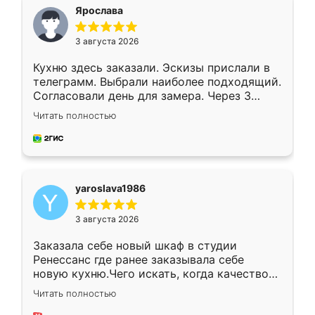
я хотела.
Ярослава
3 августа 2026
Кухню здесь заказали. Эскизы прислали в
телеграмм. Выбрали наиболее подходящий.
Согласовали день для замера. Через 3
недели кухня была уже готова. Остались
Читать полностью
довольны работой. Спасибо Ренессанс
мебель за качественную работу!
yaroslava1986
3 августа 2026
Заказала себе новый шкаф в студии
Ренессанс где ранее заказывала себе
новую кухню.Чего искать, когда качеством
вполне довольна. Служит кухня уже почти
Читать полностью
два года, нареканий нет.