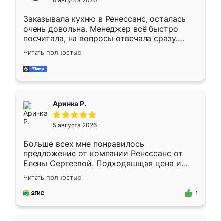
6 августа 2026
мебели буду заказывать только здесь.
Заказывала кухню в Ренессанс, осталась
очень довольна. Менеджер всё быстро
посчитала, на вопросы отвечала сразу.
Замерщик приехал в субботу, подошёл к
Читать полностью
делу со всей ответственностью. Собрали
за день, ребята работали аккуратно, даже
пыли почти не было. Качество отличное,
ящики ходят плавно, ничего не скрипит.
Всё подошло как влитое.
Аринка Р.
5 августа 2026
Больше всех мне понравилось
предложение от компании Ренессанс от
Елены Сергеевой. Подходяшщая цена и
короткие сроки изготовления. Приехавший
Читать полностью
для замера сотрудник Владислав
предложил по моему эскизу самый
1
подходящий вариант шкафа. Немного его
видоизменил, получилось даже лучше, чем