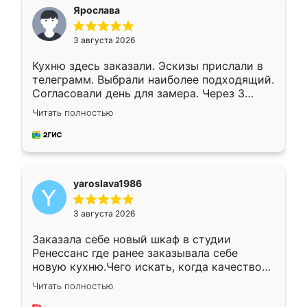
я хотела.
Ярослава
3 августа 2026
Кухню здесь заказали. Эскизы прислали в
телеграмм. Выбрали наиболее подходящий.
Согласовали день для замера. Через 3
недели кухня была уже готова. Остались
Читать полностью
довольны работой. Спасибо Ренессанс
мебель за качественную работу!
yaroslava1986
3 августа 2026
Заказала себе новый шкаф в студии
Ренессанс где ранее заказывала себе
новую кухню.Чего искать, когда качеством
вполне довольна. Служит кухня уже почти
Читать полностью
два года, нареканий нет.