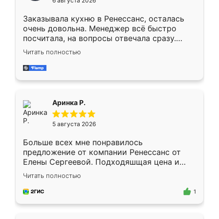
6 августа 2026
мебели буду заказывать только здесь.
Заказывала кухню в Ренессанс, осталась
очень довольна. Менеджер всё быстро
посчитала, на вопросы отвечала сразу.
Замерщик приехал в субботу, подошёл к
Читать полностью
делу со всей ответственностью. Собрали
за день, ребята работали аккуратно, даже
пыли почти не было. Качество отличное,
ящики ходят плавно, ничего не скрипит.
Всё подошло как влитое.
Аринка Р.
5 августа 2026
Больше всех мне понравилось
предложение от компании Ренессанс от
Елены Сергеевой. Подходяшщая цена и
короткие сроки изготовления. Приехавший
Читать полностью
для замера сотрудник Владислав
предложил по моему эскизу самый
1
подходящий вариант шкафа. Немного его
видоизменил, получилось даже лучше, чем