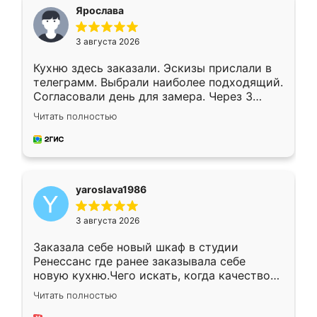
я хотела.
Ярослава
3 августа 2026
Кухню здесь заказали. Эскизы прислали в
телеграмм. Выбрали наиболее подходящий.
Согласовали день для замера. Через 3
недели кухня была уже готова. Остались
Читать полностью
довольны работой. Спасибо Ренессанс
мебель за качественную работу!
yaroslava1986
3 августа 2026
Заказала себе новый шкаф в студии
Ренессанс где ранее заказывала себе
новую кухню.Чего искать, когда качеством
вполне довольна. Служит кухня уже почти
Читать полностью
два года, нареканий нет.