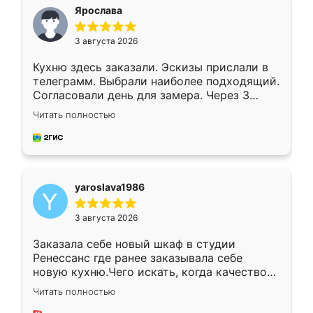
я хотела.
Ярослава
3 августа 2026
Кухню здесь заказали. Эскизы прислали в
телеграмм. Выбрали наиболее подходящий.
Согласовали день для замера. Через 3
недели кухня была уже готова. Остались
Читать полностью
довольны работой. Спасибо Ренессанс
мебель за качественную работу!
yaroslava1986
3 августа 2026
Заказала себе новый шкаф в студии
Ренессанс где ранее заказывала себе
новую кухню.Чего искать, когда качеством
вполне довольна. Служит кухня уже почти
Читать полностью
два года, нареканий нет.