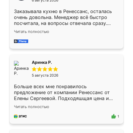
6 августа 2026
мебели буду заказывать только здесь.
Заказывала кухню в Ренессанс, осталась
очень довольна. Менеджер всё быстро
посчитала, на вопросы отвечала сразу.
Замерщик приехал в субботу, подошёл к
Читать полностью
делу со всей ответственностью. Собрали
за день, ребята работали аккуратно, даже
пыли почти не было. Качество отличное,
ящики ходят плавно, ничего не скрипит.
Всё подошло как влитое.
Аринка Р.
5 августа 2026
Больше всех мне понравилось
предложение от компании Ренессанс от
Елены Сергеевой. Подходяшщая цена и
короткие сроки изготовления. Приехавший
Читать полностью
для замера сотрудник Владислав
предложил по моему эскизу самый
1
подходящий вариант шкафа. Немного его
видоизменил, получилось даже лучше, чем