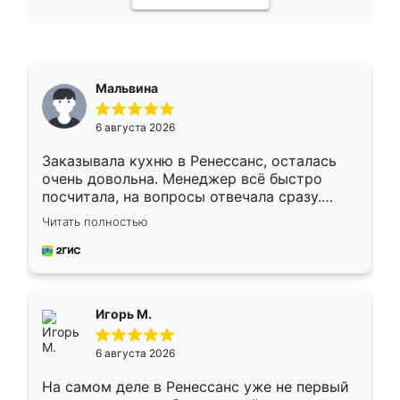
Мальвина
6 августа 2026
Заказывала кухню в Ренессанс, осталась
очень довольна. Менеджер всё быстро
посчитала, на вопросы отвечала сразу.
Замерщик приехал в субботу, подошёл к
Читать полностью
делу со всей ответственностью. Собрали
за день, ребята работали аккуратно, даже
пыли почти не было. Качество отличное,
ящики ходят плавно, ничего не скрипит.
Всё подошло как влитое.
Игорь М.
6 августа 2026
На самом деле в Ренессанс уже не первый