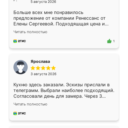
5 августа 2026
Больше всех мне понравилось
предложение от компании Ренессанс от
Елены Сергеевой. Подходяшщая цена и
короткие сроки изготовления. Приехавший
Читать полностью
для замера сотрудник Владислав
предложил по моему эскизу самый
1
подходящий вариант шкафа. Немного его
видоизменил, получилось даже лучше, чем
я хотела.
Ярослава
3 августа 2026
Кухню здесь заказали. Эскизы прислали в
телеграмм. Выбрали наиболее подходящий.
Согласовали день для замера. Через 3
недели кухня была уже готова. Остались
Читать полностью
довольны работой. Спасибо Ренессанс
мебель за качественную работу!