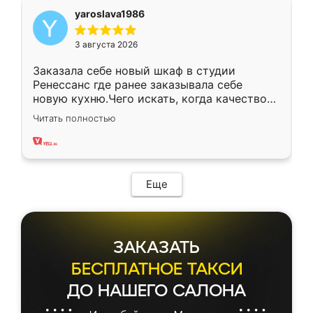
yaroslava1986
3 августа 2026
Заказала себе новый шкаф в студии
Ренессанс где ранее заказывала себе
новую кухню.Чего искать, когда качеством
вполне довольна. Служит кухня уже почти
Читать полностью
два года, нареканий нет.
Еще
ЗАКАЗАТЬ
БЕСПЛАТНОЕ ТАКСИ
ДО НАШЕГО САЛОНА