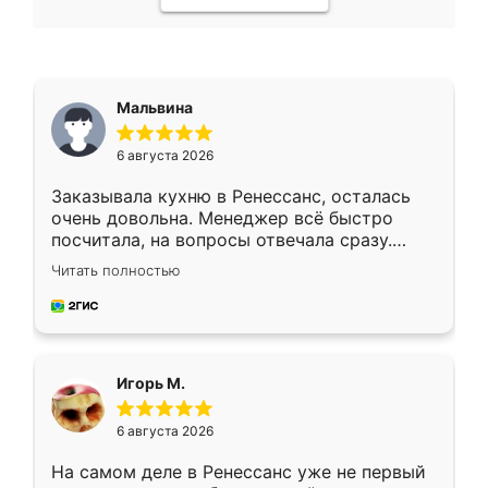
Мальвина
6 августа 2026
Заказывала кухню в Ренессанс, осталась
очень довольна. Менеджер всё быстро
посчитала, на вопросы отвечала сразу.
Замерщик приехал в субботу, подошёл к
Читать полностью
делу со всей ответственностью. Собрали
за день, ребята работали аккуратно, даже
пыли почти не было. Качество отличное,
ящики ходят плавно, ничего не скрипит.
Всё подошло как влитое.
Игорь М.
6 августа 2026
На самом деле в Ренессанс уже не первый