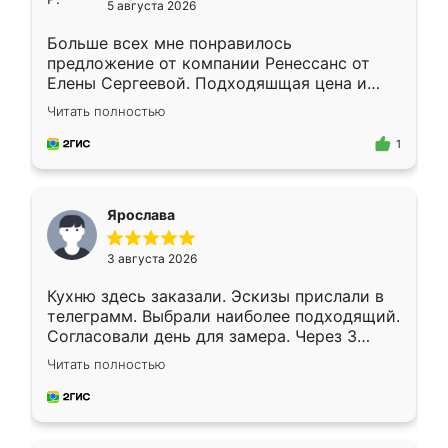
5 августа 2026
Больше всех мне понравилось
предложение от компании Ренессанс от
Елены Сергеевой. Подходяшщая цена и
короткие сроки изготовления. Приехавший
Читать полностью
для замера сотрудник Владислав
предложил по моему эскизу самый
1
подходящий вариант шкафа. Немного его
видоизменил, получилось даже лучше, чем
я хотела.
Ярослава
3 августа 2026
Кухню здесь заказали. Эскизы прислали в
телеграмм. Выбрали наиболее подходящий.
Согласовали день для замера. Через 3
недели кухня была уже готова. Остались
Читать полностью
довольны работой. Спасибо Ренессанс
мебель за качественную работу!