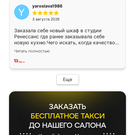
yaroslava1986
3 августа 2026
Заказала себе новый шкаф в студии
Ренессанс где ранее заказывала себе
новую кухню.Чего искать, когда качеством
вполне довольна. Служит кухня уже почти
Читать полностью
два года, нареканий нет.
Еще
ЗАКАЗАТЬ
БЕСПЛАТНОЕ ТАКСИ
ДО НАШЕГО САЛОНА