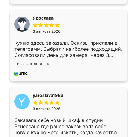
подходящий вариант шкафа. Немного его
видоизменил, получилось даже лучше, чем
я хотела.
Ярослава
3 августа 2026
Кухню здесь заказали. Эскизы прислали в
телеграмм. Выбрали наиболее подходящий.
Согласовали день для замера. Через 3
недели кухня была уже готова. Остались
Читать полностью
довольны работой. Спасибо Ренессанс
мебель за качественную работу!
yaroslava1986
3 августа 2026
Заказала себе новый шкаф в студии
Ренессанс где ранее заказывала себе
новую кухню.Чего искать, когда качеством