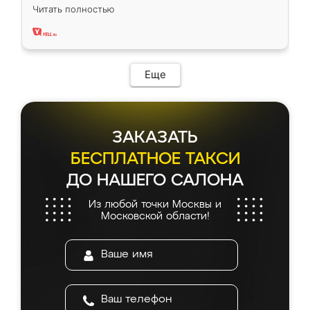
вполне довольна. Служит кухня уже почти
Читать полностью
два года, нареканий нет.
Еще
ЗАКАЗАТЬ
БЕСПЛАТНОЕ ТАКСИ
ДО НАШЕГО САЛОНА
Из любой точки Москвы и
Московской области!