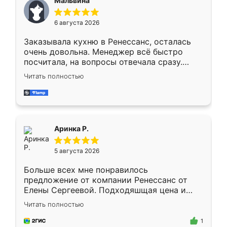
Мальвина
меньше, здесь же он более разнообразный.
Мне нравится ,если что-то потребуется из
6 августа 2026
мебели буду заказывать только здесь.
Заказывала кухню в Ренессанс, осталась
очень довольна. Менеджер всё быстро
посчитала, на вопросы отвечала сразу.
Замерщик приехал в субботу, подошёл к
Читать полностью
делу со всей ответственностью. Собрали
за день, ребята работали аккуратно, даже
пыли почти не было. Качество отличное,
ящики ходят плавно, ничего не скрипит.
Всё подошло как влитое.
Аринка Р.
5 августа 2026
Больше всех мне понравилось
предложение от компании Ренессанс от
Елены Сергеевой. Подходяшщая цена и
короткие сроки изготовления. Приехавший
Читать полностью
для замера сотрудник Владислав
предложил по моему эскизу самый
1