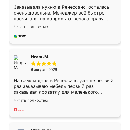
Заказывала кухню в Ренессанс, осталась
очень довольна. Менеджер всё быстро
посчитала, на вопросы отвечала сразу.
Замерщик приехал в субботу, подошёл к
Читать полностью
делу со всей ответственностью. Собрали
за день, ребята работали аккуратно, даже
пыли почти не было. Качество отличное,
ящики ходят плавно, ничего не скрипит.
Всё подошло как влитое.
Игорь М.
6 августа 2026
На самом деле в Ренессанс уже не первый
раз заказываю мебель первый раз
заказывал кроватку для маленького
ребёнка при его рождении ,во второй раз
Читать полностью
заказал шкаф-купе. По качеству очень
хорошее сборка достаточно быстрая,
также адекватные цены. До этого
сравнивал с разными конкурентами в этом
сегменте ,выбор у конкурентов куда