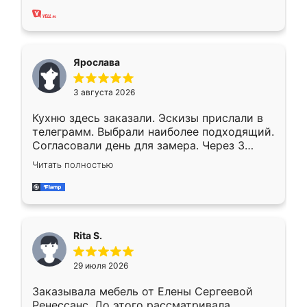
Ярослава
3 августа 2026
Кухню здесь заказали. Эскизы прислали в
телеграмм. Выбрали наиболее подходящий.
Согласовали день для замера. Через 3
недели кухня была уже готова. Остались
Читать полностью
довольны работой. Спасибо Ренессанс
мебель за качественную работу!
Rita S.
29 июля 2026
Заказывала мебель от Елены Сергеевой
Ренессанс. До этого рассматривала