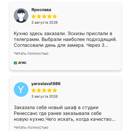
видоизменил, получилось даже лучше, чем
я хотела.
Ярослава
3 августа 2026
Кухню здесь заказали. Эскизы прислали в
телеграмм. Выбрали наиболее подходящий.
Согласовали день для замера. Через 3
недели кухня была уже готова. Остались
Читать полностью
довольны работой. Спасибо Ренессанс
мебель за качественную работу!
yaroslava1986
3 августа 2026
Заказала себе новый шкаф в студии
Ренессанс где ранее заказывала себе
новую кухню.Чего искать, когда качеством
вполне довольна. Служит кухня уже почти
Читать полностью
два года, нареканий нет.