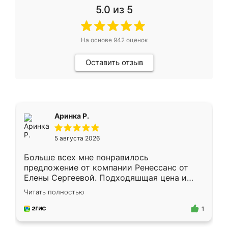
5.0
из 5
На основе
942
оценок
Оставить отзыв
Аринка Р.
5 августа 2026
Больше всех мне понравилось
предложение от компании Ренессанс от
Елены Сергеевой. Подходяшщая цена и
короткие сроки изготовления. Приехавший
Читать полностью
для замера сотрудник Владислав
предложил по моему эскизу самый
1
подходящий вариант шкафа. Немного его