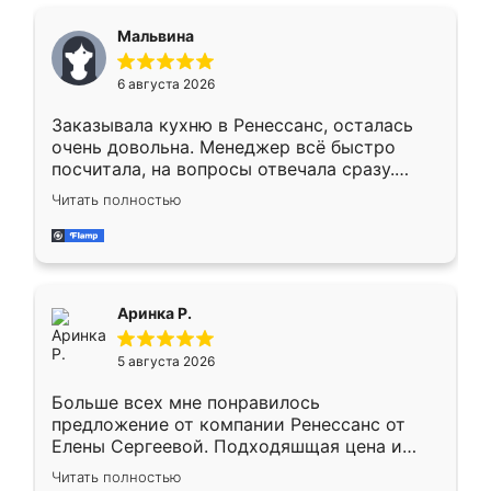
сравнивал с разными конкурентами в этом
сегменте ,выбор у конкурентов куда
Мальвина
меньше, здесь же он более разнообразный.
Мне нравится ,если что-то потребуется из
6 августа 2026
мебели буду заказывать только здесь.
Заказывала кухню в Ренессанс, осталась
очень довольна. Менеджер всё быстро
посчитала, на вопросы отвечала сразу.
Замерщик приехал в субботу, подошёл к
Читать полностью
делу со всей ответственностью. Собрали
за день, ребята работали аккуратно, даже
пыли почти не было. Качество отличное,
ящики ходят плавно, ничего не скрипит.
Всё подошло как влитое.
Аринка Р.
5 августа 2026
Больше всех мне понравилось
предложение от компании Ренессанс от
Елены Сергеевой. Подходяшщая цена и
короткие сроки изготовления. Приехавший
Читать полностью
для замера сотрудник Владислав