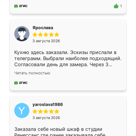
предложил по моему эскизу самый
1
подходящий вариант шкафа. Немного его
видоизменил, получилось даже лучше, чем
я хотела.
Ярослава
3 августа 2026
Кухню здесь заказали. Эскизы прислали в
телеграмм. Выбрали наиболее подходящий.
Согласовали день для замера. Через 3
недели кухня была уже готова. Остались
Читать полностью
довольны работой. Спасибо Ренессанс
мебель за качественную работу!
yaroslava1986
3 августа 2026
Заказала себе новый шкаф в студии
Ренессанс где ранее заказывала себе