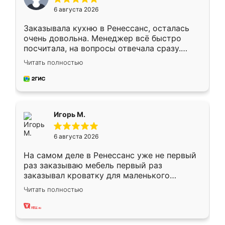
6 августа 2026
Заказывала кухню в Ренессанс, осталась
очень довольна. Менеджер всё быстро
посчитала, на вопросы отвечала сразу.
Замерщик приехал в субботу, подошёл к
Читать полностью
делу со всей ответственностью. Собрали
за день, ребята работали аккуратно, даже
пыли почти не было. Качество отличное,
ящики ходят плавно, ничего не скрипит.
Всё подошло как влитое.
Игорь М.
6 августа 2026
На самом деле в Ренессанс уже не первый
раз заказываю мебель первый раз
заказывал кроватку для маленького
ребёнка при его рождении ,во второй раз
Читать полностью
заказал шкаф-купе. По качеству очень
хорошее сборка достаточно быстрая,
также адекватные цены. До этого