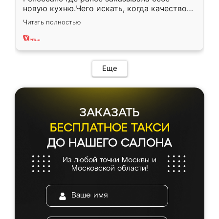
новую кухню.Чего искать, когда качеством
вполне довольна. Служит кухня уже почти
Читать полностью
два года, нареканий нет.
Еще
ЗАКАЗАТЬ
БЕСПЛАТНОЕ ТАКСИ
ДО НАШЕГО САЛОНА
Из любой точки Москвы и
Московской области!