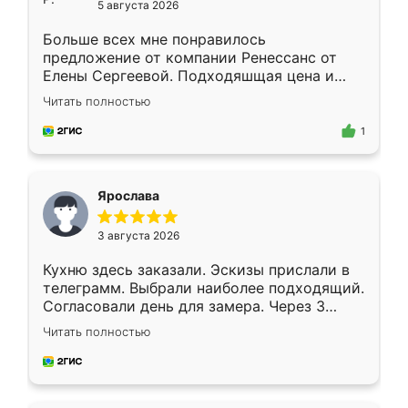
5 августа 2026
Больше всех мне понравилось
предложение от компании Ренессанс от
Елены Сергеевой. Подходяшщая цена и
короткие сроки изготовления. Приехавший
Читать полностью
для замера сотрудник Владислав
предложил по моему эскизу самый
1
подходящий вариант шкафа. Немного его
видоизменил, получилось даже лучше, чем
я хотела.
Ярослава
3 августа 2026
Кухню здесь заказали. Эскизы прислали в
телеграмм. Выбрали наиболее подходящий.
Согласовали день для замера. Через 3
недели кухня была уже готова. Остались
Читать полностью
довольны работой. Спасибо Ренессанс
мебель за качественную работу!