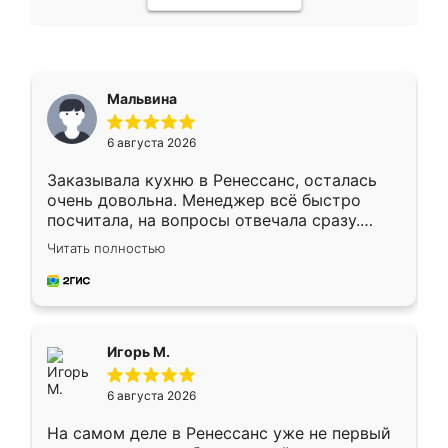
Мальвина
6 августа 2026
Заказывала кухню в Ренессанс, осталась
очень довольна. Менеджер всё быстро
посчитала, на вопросы отвечала сразу.
Замерщик приехал в субботу, подошёл к
Читать полностью
делу со всей ответственностью. Собрали
за день, ребята работали аккуратно, даже
пыли почти не было. Качество отличное,
ящики ходят плавно, ничего не скрипит.
Всё подошло как влитое.
Игорь М.
6 августа 2026
На самом деле в Ренессанс уже не первый