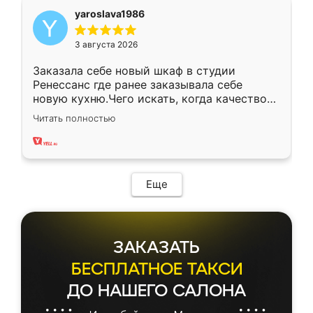
yaroslava1986
3 августа 2026
Заказала себе новый шкаф в студии
Ренессанс где ранее заказывала себе
новую кухню.Чего искать, когда качеством
вполне довольна. Служит кухня уже почти
Читать полностью
два года, нареканий нет.
Еще
ЗАКАЗАТЬ
БЕСПЛАТНОЕ ТАКСИ
ДО НАШЕГО САЛОНА