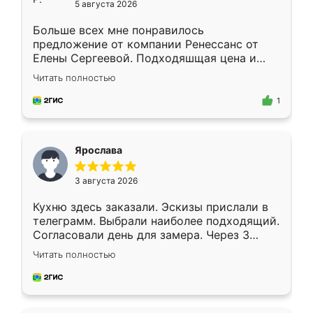
5 августа 2026
Больше всех мне понравилось
предложение от компании Ренессанс от
Елены Сергеевой. Подходяшщая цена и
короткие сроки изготовления. Приехавший
Читать полностью
для замера сотрудник Владислав
предложил по моему эскизу самый
1
подходящий вариант шкафа. Немного его
видоизменил, получилось даже лучше, чем
я хотела.
Ярослава
3 августа 2026
Кухню здесь заказали. Эскизы прислали в
телеграмм. Выбрали наиболее подходящий.
Согласовали день для замера. Через 3
недели кухня была уже готова. Остались
Читать полностью
довольны работой. Спасибо Ренессанс
мебель за качественную работу!