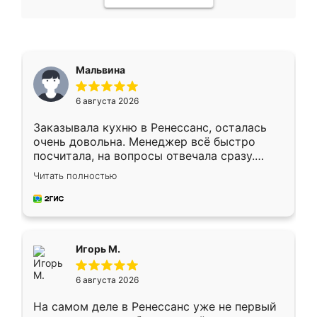
Мальвина
6 августа 2026
Заказывала кухню в Ренессанс, осталась
очень довольна. Менеджер всё быстро
посчитала, на вопросы отвечала сразу.
Замерщик приехал в субботу, подошёл к
Читать полностью
делу со всей ответственностью. Собрали
за день, ребята работали аккуратно, даже
пыли почти не было. Качество отличное,
ящики ходят плавно, ничего не скрипит.
Всё подошло как влитое.
Игорь М.
6 августа 2026
На самом деле в Ренессанс уже не первый