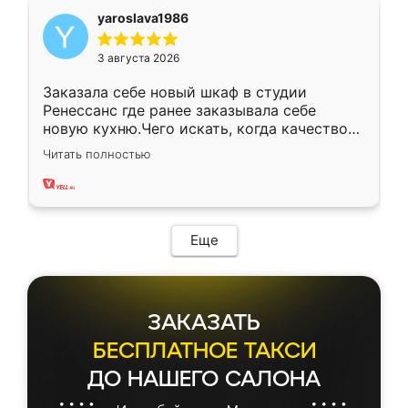
yaroslava1986
3 августа 2026
Заказала себе новый шкаф в студии
Ренессанс где ранее заказывала себе
новую кухню.Чего искать, когда качеством
вполне довольна. Служит кухня уже почти
Читать полностью
два года, нареканий нет.
Еще
ЗАКАЗАТЬ
БЕСПЛАТНОЕ ТАКСИ
ДО НАШЕГО САЛОНА